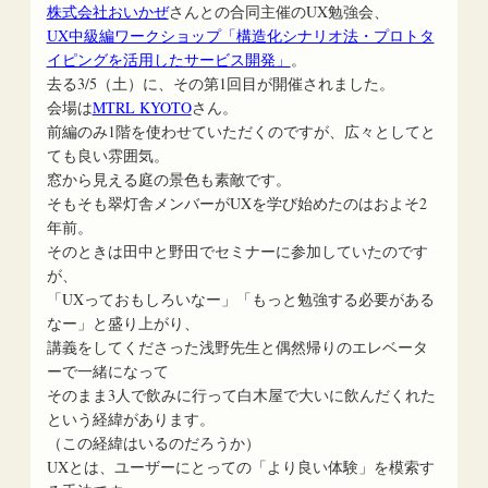
株式会社おいかぜ
さんとの合同主催のUX勉強会、
UX中級編ワークショップ「構造化シナリオ法・プロトタ
イピングを活用したサービス開発」
。
去る3/5（土）に、その第1回目が開催されました。
会場は
MTRL KYOTO
さん。
前編のみ1階を使わせていただくのですが、広々としてと
ても良い雰囲気。
窓から見える庭の景色も素敵です。
そもそも翠灯舎メンバーがUXを学び始めたのはおよそ2
年前。
そのときは田中と野田でセミナーに参加していたのです
が、
「UXっておもしろいなー」「もっと勉強する必要がある
なー」と盛り上がり、
講義をしてくださった浅野先生と偶然帰りのエレベータ
ーで一緒になって
そのまま3人で飲みに行って白木屋で大いに飲んだくれた
という経緯があります。
（この経緯はいるのだろうか）
UXとは、ユーザーにとっての「より良い体験」を模索す