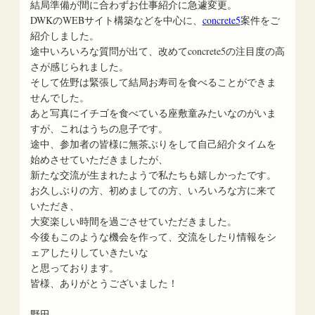
結局準備が間に合わずお仕事紹介に急遽変更。
DWKのWEBサイト構築などを中心に、
concrete5
案件をご
紹介しました。
途中いろいろな質問が出て、改めてconcrete5の注目度の高
さが感じられました。
そして佐野は緊張して結局お寿司を食べることができま
せんでした。
あと写真にイチゴを食べている座敷童みたいなのがいま
すが、これはうちの息子です。
途中、参加者の皆様に無茶ぶりをして自己紹介タイムを
始めさせていただきましたが、
新たな交流が生まれたようで私たちも嬉しかったです。
お久しぶりの方、初めましての方、いろいろな方に来て
いただき、
大変楽しい時間を過ごさせていただきました。
今後もこのような機会を作って、交流をしたり情報をシ
ェアしたりしていきたいな
と思っております。
皆様、ありがとうございました！
野田