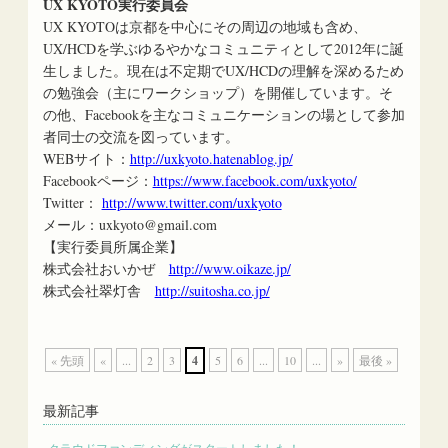
UX KYOTO実行委員会
UX KYOTOは京都を中心にその周辺の地域も含め、
UX/HCDを学ぶゆるやかなコミュニティとして2012年に誕
生しました。現在は不定期でUX/HCDの理解を深めるため
の勉強会（主にワークショップ）を開催しています。そ
の他、Facebookを主なコミュニケーションの場として参加
者同士の交流を図っています。
WEBサイト：
http://uxkyoto.hatenablog.jp/
Facebookページ：
https://www.facebook.com/uxkyoto/
Twitter：
http://www.twitter.com/uxkyoto
メール：uxkyoto@gmail.com
【実行委員所属企業】
株式会社おいかぜ
http://www.oikaze.jp/
株式会社翠灯舎
http://suitosha.co.jp/
« 先頭
«
...
2
3
4
5
6
...
10
...
»
最後 »
最新記事
クラウドファンディングがスタートしました！