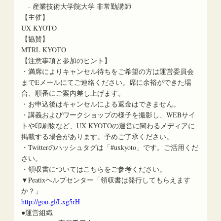
- 産業技術大学院大学 非常勤講師
【主催】
UX KYOTO
【協賛】
MTRL KYOTO
【注意事項と参加のヒント】
・満席によりキャンセル待ちをご希望の方は運営委員会
までEメールにてご連絡ください。席に余裕ができた場
合、順番にご案内差し上げます。
・お申込後はキャンセルによる返金はできません。
・講義およびワークショップの様子を撮影し、WEBサイ
トや印刷物など、UX KYOTOの運営に関わるメディアに
掲載する場合があります。予めご了承ください。
・Twitterのハッシュタグは「#uxkyoto」です。ご活用くだ
さい。
・領収書についてはこちらをご参考ください。
▼Peatixヘルプセンター「領収書は発行してもらえます
か？」
http://goo.gl/Lxg5rH
●運営組織