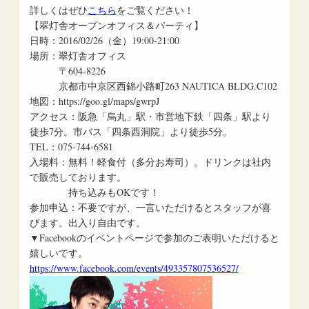
詳しくはぜひ
こちら
をご覧ください！
【翠灯舎オープンオフィス＆パーティ】
日時：2016/02/26（金）19:00-21:00
場所：翠灯舎オフィス
〒604-8226
京都市中京区西錦小路町263 NAUTICA BLDG.C102
地図：https://goo.gl/maps/gwrpJ
アクセス：阪急「烏丸」駅・市営地下鉄「四条」駅より
徒歩7分。市バス「四条西洞院」より徒歩5分。
TEL：075-744-6581
入場料：無料！軽食付（多分お寿司）。ドリンクは社内
で販売しております。
持ち込みもOKです！
参加申込：不要ですが、一言いただけるとスタッフが喜
びます。出入り自由です。
▼Facebookのイベントページで参加のご表明いただけると
嬉しいです。
https://www.facebook.com/events/493357807536527/