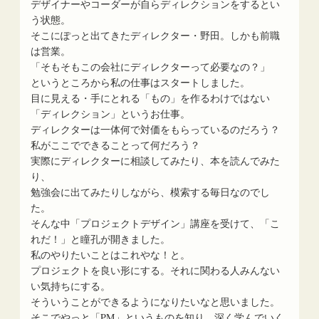
デザイナーやコーダーが自らディレクションをするとい
う状態。
そこにぽっと出てきたディレクター・野田。しかも前職
は営業。
「そもそもこの会社にディレクターって必要なの？」
というところから私の仕事はスタートしました。
目に見える・手にとれる「もの」を作るわけではない
「ディレクション」というお仕事。
ディレクターは一体何で対価をもらっているのだろう？
私がここでできることって何だろう？
実際にディレクターに相談してみたり、本を読んでみた
り、
勉強会に出てみたりしながら、模索する毎日なのでし
た。
そんな中「プロジェクトデザイン」講座を受けて、「こ
れだ！」と瞳孔が開きました。
私のやりたいことはこれやな！と。
プロジェクトを良い形にする。それに関わる人みんない
い気持ちにする。
そういうことができるようになりたいなと思いました。
そこでやっと「PM」というものを知り、深く学んでいく