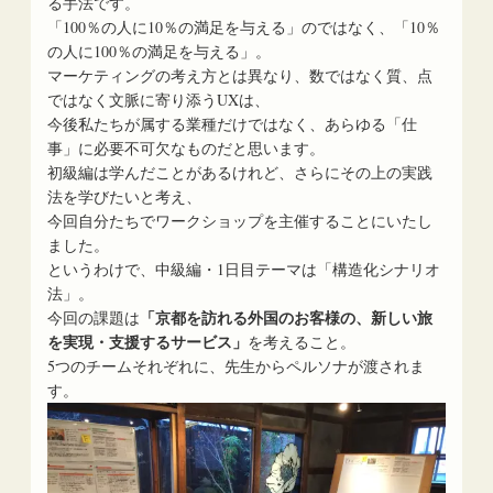
る手法です。
「100％の人に10％の満足を与える」のではなく、「10％
の人に100％の満足を与える」。
マーケティングの考え方とは異なり、数ではなく質、点
ではなく文脈に寄り添うUXは、
今後私たちが属する業種だけではなく、あらゆる「仕
事」に必要不可欠なものだと思います。
初級編は学んだことがあるけれど、さらにその上の実践
法を学びたいと考え、
今回自分たちでワークショップを主催することにいたし
ました。
というわけで、中級編・1日目テーマは「構造化シナリオ
法」。
「京都を訪れる外国のお客様の、新しい旅
今回の課題は
を実現・支援するサービス」
を考えること。
5つのチームそれぞれに、先生からペルソナが渡されま
す。