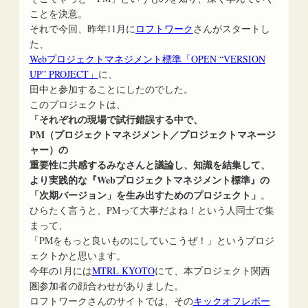
ことを決意。
それで今回、昨年11月に
ロフトワーク
さんがスタートし
た、
Webプロジェクトマネジメント標準「OPEN “VERSION
UP” PROJECT」
に、
田中と参加することにしたのでした。
このプロジェクトは、
「それぞれの現場で試行錯誤する中で、
PM（プロジェクトマネジメント／プロジェクトマネージ
ャー）の
重要性に共感するみなさんと議論し、知識を結集して、
より実践的な『Webプロジェクトマネジメント標準』の
「次期バージョン」を生み出すためのプロジェクト」
。
ひらたく言うと、PMって大事だよね！という人同士で集
まって、
「PMをもっと良いものにしていこうぜ！」というプロジ
ェクトかと思います。
今年の1月には
MTRL KYOTO
にて、本プロジェクト関西
圏参加者の顔合わせがありました。
ロフトワークさんのサイトでは、その
キックオフレポー