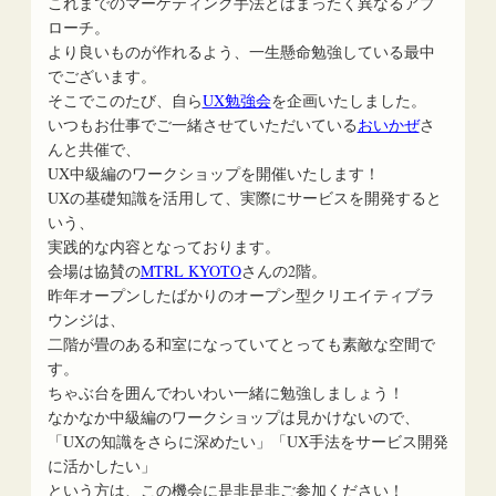
これまでのマーケティング手法とはまったく異なるアプ
ローチ。
より良いものが作れるよう、一生懸命勉強している最中
でございます。
そこでこのたび、自ら
UX勉強会
を企画いたしました。
いつもお仕事でご一緒させていただいている
おいかぜ
さ
んと共催で、
UX中級編のワークショップを開催いたします！
UXの基礎知識を活用して、実際にサービスを開発すると
いう、
実践的な内容となっております。
会場は協賛の
MTRL KYOTO
さんの2階。
昨年オープンしたばかりのオープン型クリエイティブラ
ウンジは、
二階が畳のある和室になっていてとっても素敵な空間で
す。
ちゃぶ台を囲んでわいわい一緒に勉強しましょう！
なかなか中級編のワークショップは見かけないので、
「UXの知識をさらに深めたい」「UX手法をサービス開発
に活かしたい」
という方は、この機会に是非是非ご参加ください！