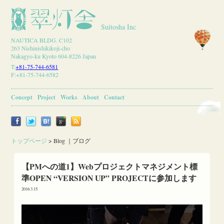
Suitosha Inc
NAUTICA BLDG. C102
263 Nishinishikikoji-cho
Nakagyo-ku Kyoto 604-8226 Japan
T:
+81-75-744-6581
F:+81-75-744-6582
Concept
Project
Works
About
Contact
トップページ
>
Blog ｜ブログ
【PMへの道1】Webプロジェクトマネジメント標
準OPEN “VERSION UP” PROJECTに参加します
2016.3.15