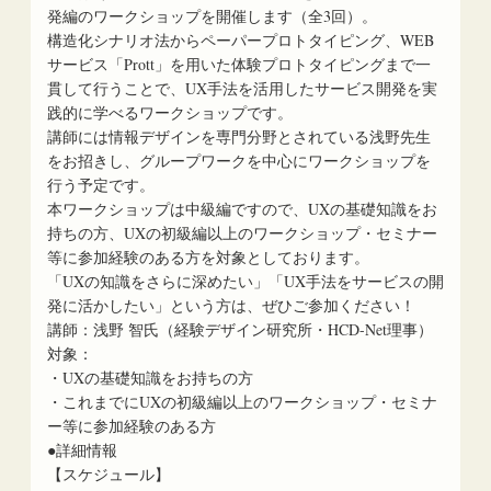
発編のワークショップを開催します（全3回）。
構造化シナリオ法からペーパープロトタイピング、WEB
サービス「Prott」を用いた体験プロトタイピングまで一
貫して行うことで、UX手法を活用したサービス開発を実
践的に学べるワークショップです。
講師には情報デザインを専門分野とされている浅野先生
をお招きし、グループワークを中心にワークショップを
行う予定です。
本ワークショップは中級編ですので、UXの基礎知識をお
持ちの方、UXの初級編以上のワークショップ・セミナー
等に参加経験のある方を対象としております。
「UXの知識をさらに深めたい」「UX手法をサービスの開
発に活かしたい」という方は、ぜひご参加ください！
講師：浅野 智氏（経験デザイン研究所・HCD-Net理事）
対象：
・UXの基礎知識をお持ちの方
・これまでにUXの初級編以上のワークショップ・セミナ
ー等に参加経験のある方
●詳細情報
【スケジュール】