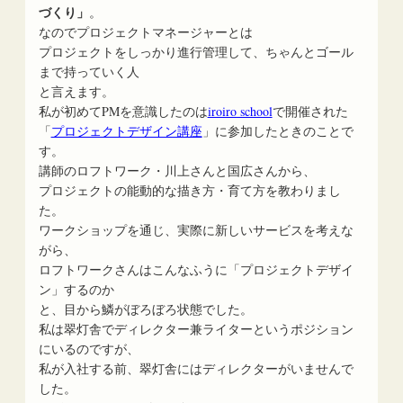
づくり」
。
なのでプロジェクトマネージャーとは
プロジェクトをしっかり進行管理して、ちゃんとゴール
まで持っていく人
と言えます。
私が初めてPMを意識したのは
iroiro school
で開催された
「
プロジェクトデザイン講座
」に参加したときのことで
す。
講師のロフトワーク・川上さんと国広さんから、
プロジェクトの能動的な描き方・育て方を教わりまし
た。
ワークショップを通じ、実際に新しいサービスを考えな
がら、
ロフトワークさんはこんなふうに「プロジェクトデザイ
ン」するのか
と、目から鱗がぼろぼろ状態でした。
私は翠灯舎でディレクター兼ライターというポジション
にいるのですが、
私が入社する前、翠灯舎にはディレクターがいませんで
した。