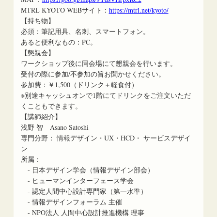
MTRL KYOTO WEBサイト：
https://mtrl.net/kyoto/
【持ち物】
必須：筆記用具、名刺、スマートフォン。
あると便利なもの：PC。
【懇親会】
ワークショップ後に同会場にて懇親会を行います。
受付の際に参加/不参加の旨お聞かせください。
参加費：￥1,500（ドリンク＋軽食付）
※別途キャッシュオンで1階にてドリンクをご注文いただ
くこともできます。
【講師紹介】
浅野 智 Asano Satoshi
専門分野： 情報デザイン・UX・HCD・ サービスデザイ
ン
所属：
- 日本デザイン学会（情報デザイン部会）
- ヒューマンインターフェース学会
- 認定人間中心設計専門家（第一水準）
- 情報デザインフォーラム 主催
- NPO法人 人間中心設計推進機構 理事