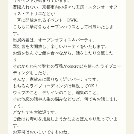
うイベントが始まっています。
普段入れない、京都市内の様々な工房・スタジオ・オフ
ィス・アトリエなどが
一斉に開放されるイベント・DWK。
こちらに翠灯舎もオープンハウスとして出展いたしま
す。
出展内容は、オープンオフィス＆パーティ。
翠灯舎を大開放し、楽しいパーティをいたします。
お酒を飲んでご飯を食べながら、話をしたり交流した
り、
そのかたわらで弊社の専務がconcrete5を使ったライブコー
ディングをしたり。
そんな、家飲みに限りなく近いパーティです。
もちろんライブコーディングは無視してOK！
ウェブのこと、デザインのこと、編集のこと、
その他恋の話や人生の悩みなどなど、何でもお話しまし
ょう。
どなたでも大歓迎です。
ご飯はお寿司を用意しようかなあとぼんやり思っていま
す。
お寿司はおいしいですものね。