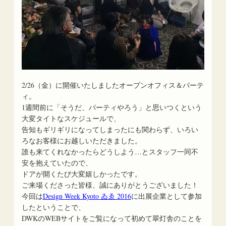
2/26（金）に開催いたしましたオープンオフィス＆パーテ
ィ。
1週間前に「そうだ、パーティやろう」と思いつくという
大変タイトなスケジュールで、
告知もギリギリになってしまったにも関わらず、いろい
ろなお客様にお越しいただきました。
誰も来てくれなかったらどうしよう…とスタッフ一同不
安を抱えていたので、
ドアが開くたび大変嬉しかったです。
ご来場くださった皆様、誠にありがとうございました！
今回は
Design Week Kyoto ゐゑ 2016
に出展企業として参加
したということで、
DWKのWEBサイトをご覧になって初めて翠灯舎のことを