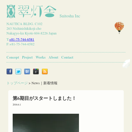
Suitosha Inc
NAUTICA BLDG. C102
263 Nishinishikikoji-cho
Nakagyo-ku Kyoto 604-8226 Japan
T:
+81-75-744-6581
F:+81-75-744-6582
Concept
Project
Works
About
Contact
トップページ
>
News｜新着情報
第6期目がスタートしました！
2016.6.1