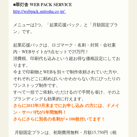
■翠灯舎 WEB PACK SERVICE
http://webpack.suitosha.co.jp/
メニューは2つ。「起業応援パック」と「月額固定プラ
ン」です。
起業応援パックは、ロゴマーク・名刺・封筒・会社案
内・WEBサイトが5点セットで25万円！
消費税、印刷代も込みという超お得な価格設定にしてお
ります。
今まで印刷物とWEBを別々で制作依頼されていた方や、
それぞれどこに頼めばいいかわからない方にぴったりの
ワンストップ制作です。
すべて一括でご依頼いただけるので手間も省け、その上
ブランディングも効果的に行えます。
さらに2012年3月末までにお申し込み の方には、ドメイ
ン・サーバ代が1年間無料！
さらにさらに別名の名刺が＋100枚付いてます！
月額固定プランは、初期費用無料・月額15,750円（税