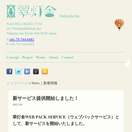
Suitosha Inc
NAUTICA BLDG. C102
263 Nishinishikikoji-cho
Nakagyo-ku Kyoto 604-8226 Japan
T:
+81-75-744-6581
F:+81-75-744-6582
Concept
Project
Works
About
Contact
トップページ
>
News｜新着情報
新サービス提供開始しました！
2012.2.28
翠灯舎WEB PACK SERVICE（ウェブパックサービス）と
して、新サービスを開始いたしました。