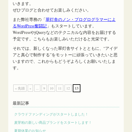
いきます。
ぜひブログと合わせてお楽しみください。
また弊社専務の「
翠灯舎のノン・プログログラマーによ
るWordPress奮闘記
」もスタートしています。
WordPressやjQueryなどのテクニカルな内容をお届けする
予定です。こちらもお楽しみいただけると光栄です。
それでは、新しくなった翠灯舎サイトとともに、“アイデ
アと真心で制作する”をモットーに頑張っていきたいと思
いますので、これからもどうぞよろしくお願いいたしま
す。
« 先頭
«
...
9
10
11
12
13
最新記事
クラウドファンディングがスタートしました！
麦芽粕の新しい商品ブランドをスタートします！
夏期休業のお知らせ