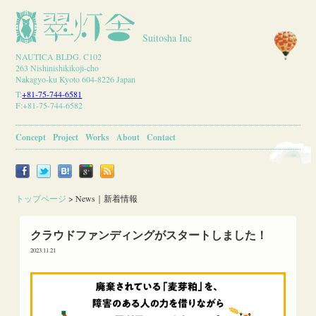
Suitosha Inc
NAUTICA BLDG. C102
263 Nishinishikikoji-cho
Nakagyo-ku Kyoto 604-8226 Japan
T:
+81-75-744-6581
F:+81-75-744-6582
Concept
Project
Works
About
Contact
トップページ
>
News｜新着情報
クラウドファンディングがスタートしました！
2023.11.21