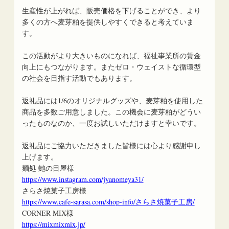
生産性が上がれば、販売価格を下げることができ、より
多くの方へ麦芽粕を提供しやすくできると考えていま
す。
この活動がより大きいものになれば、福祉事業所の賃金
向上にもつながります。またゼロ・ウェイストな循環型
の社会を目指す活動でもあります。
返礼品には1/6のオリジナルグッズや、麦芽粕を使用した
商品を多数ご用意しました。この機会に麦芽粕がどうい
ったものなのか、一度お試しいただけますと幸いです。
返礼品にご協力いただきました皆様には心より感謝申し
上げます。
麺処 虵の目屋様
https://www.instagram.com/jyanomeya31/
さらさ焼菓子工房様
https://www.cafe-sarasa.com/shop-info/さらさ焼菓子工房/
CORNER MIX様
https://mixmixmix.jp/